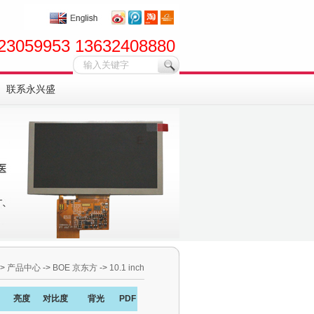
23059953 13632408880
联系永兴盛
->
产品中心
->
BOE 京东方
->
10.1 inch
亮度
对比度
背光
PDF