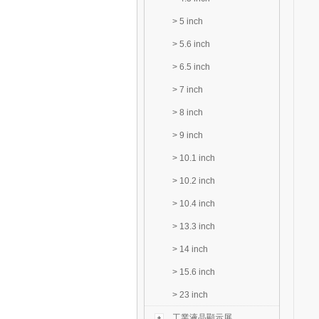
>
5 inch
>
5.6 inch
>
6.5 inch
>
7 inch
>
8 inch
>
9 inch
>
10.1 inch
>
10.2 inch
>
10.4 inch
>
13.3 inch
>
14 inch
>
15.6 inch
>
23 inch
工業液晶顯示屏