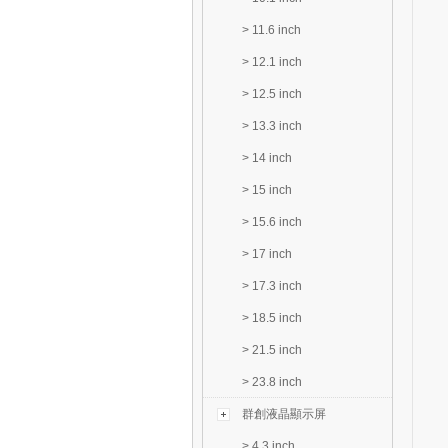
>
11.6 inch
>
12.1 inch
>
12.5 inch
>
13.3 inch
>
14 inch
>
15 inch
>
15.6 inch
>
17 inch
>
17.3 inch
>
18.5 inch
>
21.5 inch
>
23.8 inch
群創液晶顯示屏
>
4.3 inch