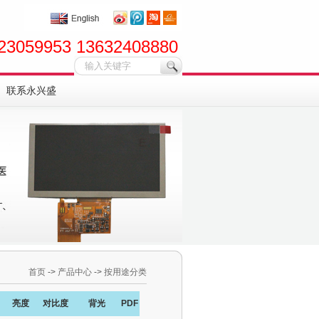
23059953 13632408880
联系永兴盛
首页
->
产品中心
->
按用途分类
亮度
对比度
背光
PDF