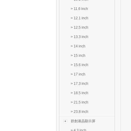
>
11.6 inch
>
12.1 inch
>
12.5 inch
>
13.3 inch
>
14 inch
>
15 inch
>
15.6 inch
>
17 inch
>
17.3 inch
>
18.5 inch
>
21.5 inch
>
23.8 inch
群創液晶顯示屏
>
4.3 inch