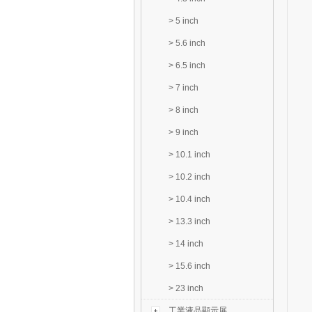
>
5 inch
>
5.6 inch
>
6.5 inch
>
7 inch
>
8 inch
>
9 inch
>
10.1 inch
>
10.2 inch
>
10.4 inch
>
13.3 inch
>
14 inch
>
15.6 inch
>
23 inch
工業液晶顯示屏