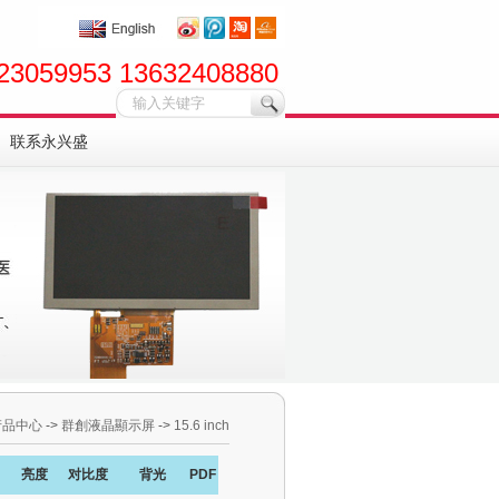
23059953 13632408880
联系永兴盛
产品中心
->
群創液晶顯示屏
->
15.6 inch
亮度
对比度
背光
PDF