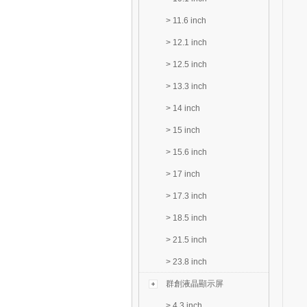
>
11.6 inch
>
12.1 inch
>
12.5 inch
>
13.3 inch
>
14 inch
>
15 inch
>
15.6 inch
>
17 inch
>
17.3 inch
>
18.5 inch
>
21.5 inch
>
23.8 inch
群創液晶顯示屏
>
4.3 inch