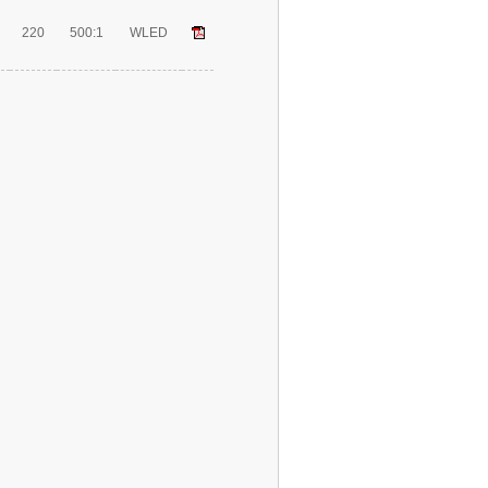
220
500:1
WLED