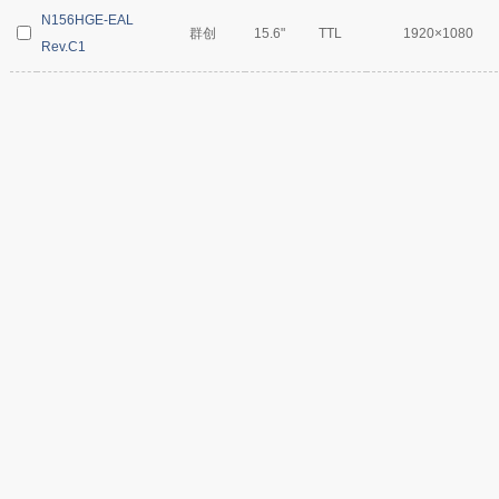
N156HGE-EAL
群创
15.6"
TTL
1920×1080
Rev.C1