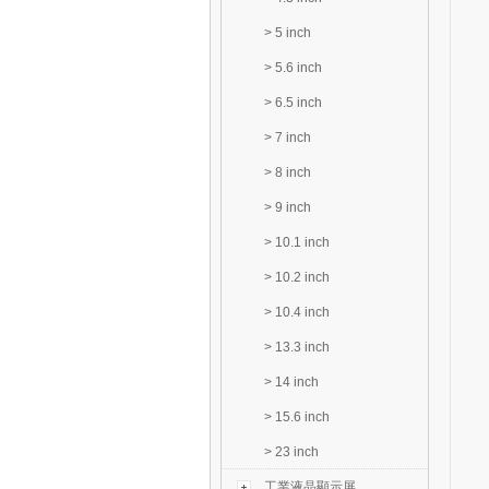
>
5 inch
>
5.6 inch
>
6.5 inch
>
7 inch
>
8 inch
>
9 inch
>
10.1 inch
>
10.2 inch
>
10.4 inch
>
13.3 inch
>
14 inch
>
15.6 inch
>
23 inch
工業液晶顯示屏